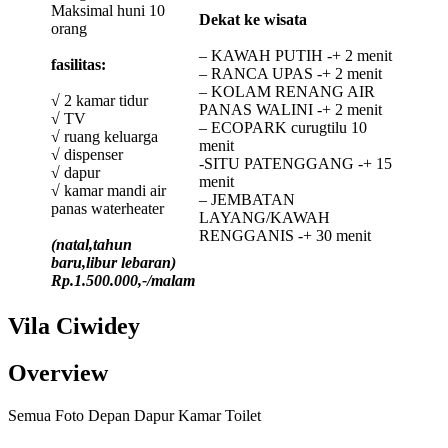
Maksimal huni 10
Dekat ke wisata
orang
– KAWAH PUTIH -+ 2 menit
fasilitas:
– RANCA UPAS -+ 2 menit
– KOLAM RENANG AIR
√ 2 kamar tidur
PANAS WALINI -+ 2 menit
√ TV
– ECOPARK curugtilu 10
√ ruang keluarga
menit
√ dispenser
-SITU PATENGGANG -+ 15
√ dapur
menit
√ kamar mandi air
– JEMBATAN
panas waterheater
LAYANG/KAWAH
RENGGANIS -+ 30 menit
(natal,tahun
baru,libur lebaran)
Rp.1.500.000,-/malam
Vila Ciwidey
Overview
Semua
Foto Depan
Dapur
Kamar
Toilet