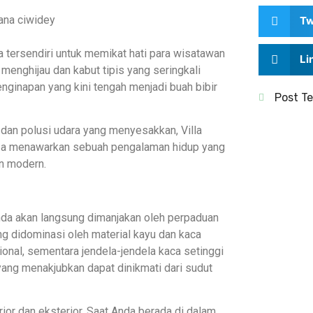
Tw
a tersendiri untuk memikat hati para wisatawan
Li
menghijau dan kabut tipis yang seringkali
nginapan yang kini tengah menjadi buah bibir
Post Te
 dan polusi udara yang menyesakkan, Villa
. Ia menawarkan sebuah pengalaman hidup yang
n modern.
Anda akan langsung dimanjakan oleh perpaduan
ng didominasi oleh material kayu dan kaca
onal, sementara jendela-jendela kaca setinggi
ang menakjubkan dapat dinikmati dari sudut
rior dan eksterior. Saat Anda berada di dalam