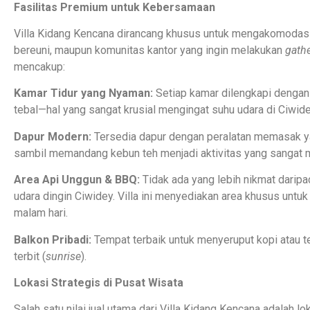
Fasilitas Premium untuk Kebersamaan
Villa Kidang Kencana dirancang khusus untuk mengakomodasi g
bereuni, maupun komunitas kantor yang ingin melakukan
gath
mencakup:
Kamar Tidur yang Nyaman:
Setiap kamar dilengkapi dengan t
tebal—hal yang sangat krusial mengingat suhu udara di Ciwidey
Dapur Modern:
Tersedia dapur dengan peralatan memasak 
sambil memandang kebun teh menjadi aktivitas yang sangat m
Area Api Unggun & BBQ:
Tidak ada yang lebih nikmat darip
udara dingin Ciwidey. Villa ini menyediakan area khusus untuk
malam hari.
Balkon Pribadi:
Tempat terbaik untuk menyeruput kopi atau t
terbit (
sunrise
).
Lokasi Strategis di Pusat Wisata
Salah satu nilai jual utama dari Villa Kidang Kencana adalah l