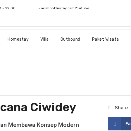
0 - 22:00
Facebook
Instagram
Youtube
Homestay
Villa
Outbound
Paket Wisata
ncana Ciwidey
Share
Fa
engan Membawa Konsep Modern