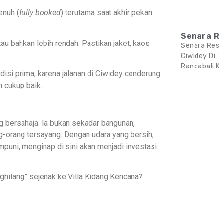
enuh (
fully booked
) terutama saat akhir pekan
Senara R
au bahkan lebih rendah. Pastikan jaket, kaos
Senara Res
Ciwidey Di
Rancabali K
isi prima, karena jalanan di Ciwidey cenderung
h cukup baik.
g bersahaja. Ia bukan sekadar bangunan,
-orang tersayang. Dengan udara yang bersih,
uni, menginap di sini akan menjadi investasi
hilang” sejenak ke Villa Kidang Kencana?