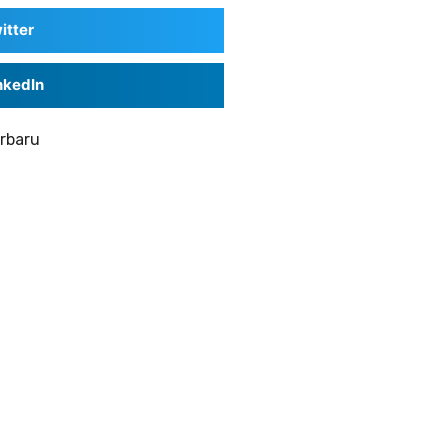
itter
nkedIn
rbaru