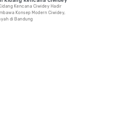
bin Kidang Kencana Ciwidey
 Kidang Kencana Ciwidey Hadir
mbawa Konsep Modern Ciwidey,
ayah di Bandung