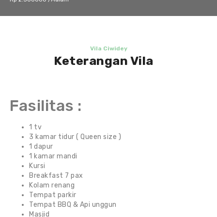
Vila Ciwidey
Keterangan Vila
Fasilitas :
1 tv
3 kamar tidur ( Queen size )
1 dapur
1 kamar mandi
Kursi
Breakfast 7 pax
Kolam renang
Tempat parkir
Tempat BBQ & Api unggun
Masjid