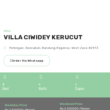
Villa
VILLA CIWIDEY KERUCUT
Patengan, Rancabali, Bandung Regency, West Java 40973
Order Via Whatsapp
3
1
1
Bed
Bath
Dapur
Weekend Price
Weekday Price
Rp 2.500000 /Malam
Rp 2.500000 /Malam