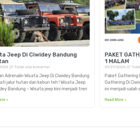
ta Jeep Di Ciwidey Bandung
PAKET GATHE
tan
1 MALAM
2026
Tidak ada komentar
01/21/2026
Tida
n Adrenalin Wisata Jeep Di Ciwidey Bandung
Paket Gathering D
ti jalur hutan dan kebun teh ! Wisata Jeep
Gathering Di Ciwi
idey Bandung – Wisata jeep kini menjadi tren
ini menjadi salah 
ore »
Read More »