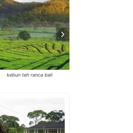
situ patenggang
glamping lakesid