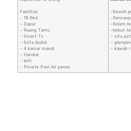
Fasilitas
-Kawah p
– 18 Bed
-Rancaup
– Dapur
-Kolam re
– Ruang Tamu
-kebun teh
– Smart Tv
– situ pa
– Sofa duduk
– glampin
– 4 kamar mandi
– kawah r
– Handuk
– Wifi
– Private Pool Air panas