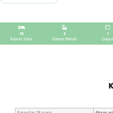
18
4
1
Kamar tidur
Kamar Mandi
Dapu
K
Kapasitas 18 orang
Akses w