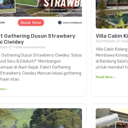
t Gathering Dusun Strawbery
Villa Cabin 
ni Ciwidey
02/27/2026
Tida
2026
Tidak ada komentar
Villa Cabin Kidan
 Gathering Dusun Strawberry Ciwidey: Solusi
Membawa Konsep 
und Seru & Edukatif” Membangun
di Bandung Selata
amaan di Alam Sejuk: Paket Gathering
untuk memikat h
Strawberry Ciwidey Mencari lokasi gathering
Read More »
ahaan atau
ore »