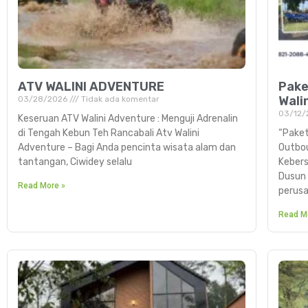
ATV WALINI ADVENTURE
Pake
Wali
03/28/2026
Tidak ada komentar
03/12/
Keseruan ATV Walini Adventure : Menguji Adrenalin
di Tengah Kebun Teh Rancabali Atv Walini
“Paket
Adventure – Bagi Anda pencinta wisata alam dan
Outbo
tantangan, Ciwidey selalu
Kebers
Dusun 
Read More »
perus
Read M