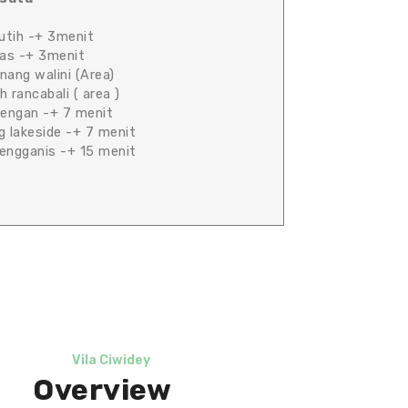
utih -+ 3menit
as -+ 3menit
nang walini (Area)
 rancabali ( area )
tengan -+ 7 menit
g lakeside -+ 7 menit
engganis -+ 15 menit
Vila Ciwidey
Overview