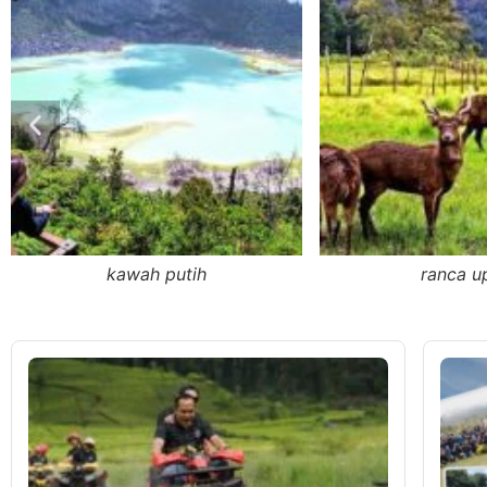
ranca upas
kolam renang