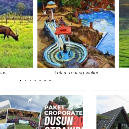
 walini
kebun teh ranca bali